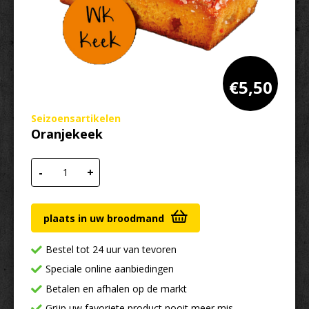
€
5,50
Seizoensartikelen
Oranjekeek
Oranjekeek aantal
-
+
plaats in uw broodmand
Bestel tot 24 uur van tevoren
Speciale online aanbiedingen
Betalen en afhalen op de markt
Grijp uw favoriete product nooit meer mis