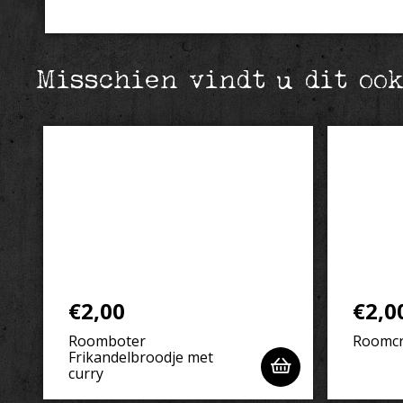
Misschien vindt u dit oo
€
2,00
€
2,0
Roomboter
Roomcr
Frikandelbroodje met
curry