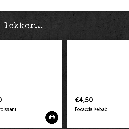
k lekker…
0
€
4,50
oissant
Focaccia Kebab