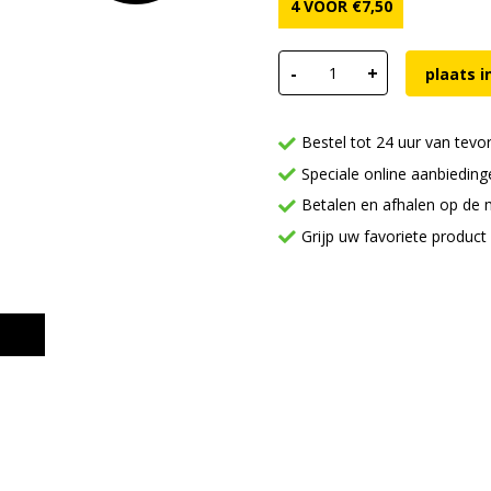
4 VOOR
€
7,50
Kaasbroodje aantal
-
+
plaats 
Bestel tot 24 uur van tevo
Speciale online aanbieding
Betalen en afhalen op de 
Grijp uw favoriete product