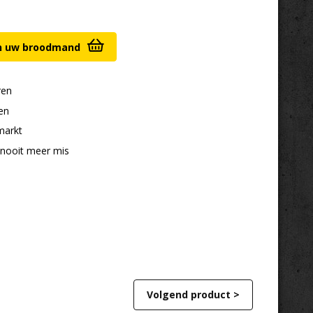
in uw broodmand
ren
en
markt
 nooit meer mis
Volgend product >