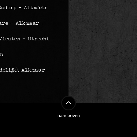
 Oudorp - Alkmaar
Mare - Alkmaar
Vleuten - Utrecht
en
delijk), Alkmaar