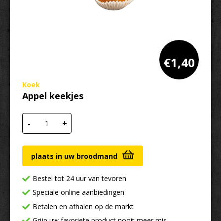
€
1,40
Koek
Appel keekjes
Appel keekjes aantal
-
+
plaats in uw broodmand
Bestel tot 24 uur van tevoren
Speciale online aanbiedingen
Betalen en afhalen op de markt
Grijp uw favoriete product nooit meer mis