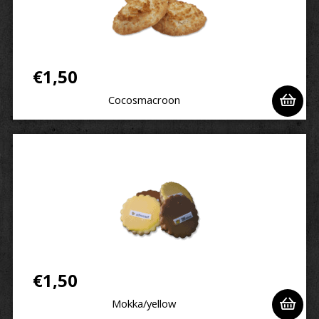
€
1,50
Cocosmacroon
€
1,50
Mokka/yellow