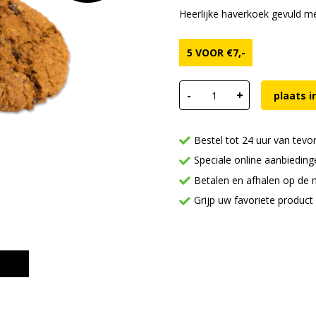
Heerlijke haverkoek gevuld me
5 VOOR
€
7,-
Haverkoek lemon poppyseed 
-
+
plaats 
Bestel tot 24 uur van tevo
Speciale online aanbieding
Betalen en afhalen op de 
Grijp uw favoriete product