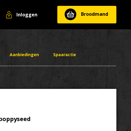
Broodmand
Inloggen
Aanbiedingen
Spaaractie
poppyseed