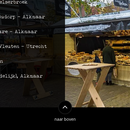
elserbroek
 Oudorp - Alkmaar
Mare - Alkmaar
Vleuten - Utrecht
en
delijk), Alkmaar