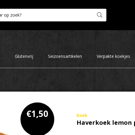
Glutenvrij
Seizoensartikelen
Verpakte koekjes
€
1,50
Koek
Haverkoek lemon 