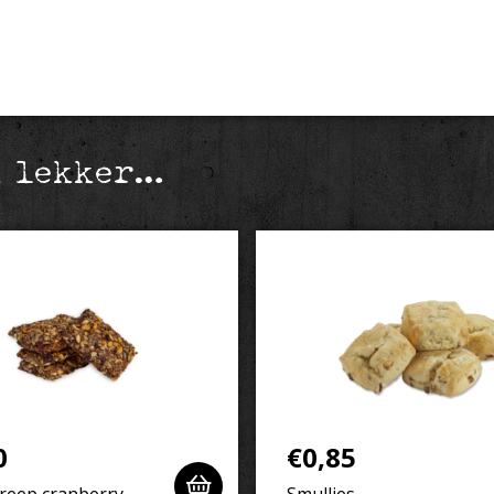
k lekker…
0
€
0,85
reep cranberry
Smullies