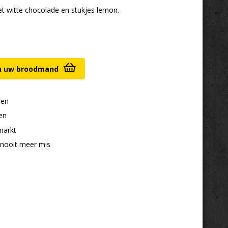
t witte chocolade en stukjes lemon.
aantal
in uw broodmand
ren
en
markt
 nooit meer mis