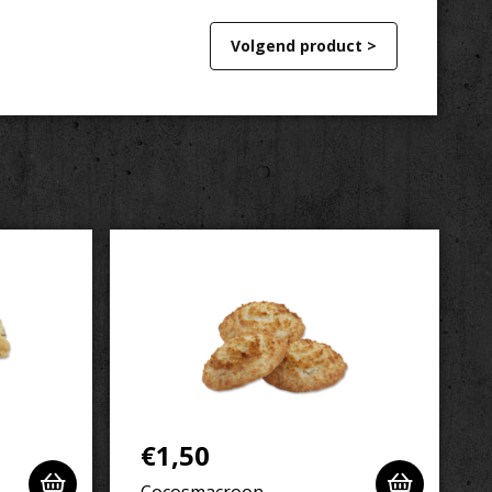
Volgend product >
€
1,50
Cocosmacroon