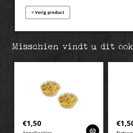
< Vorig product
Misschien vindt u dit oo
€
1,50
€
1,5
Appelkeekjes
Natuur